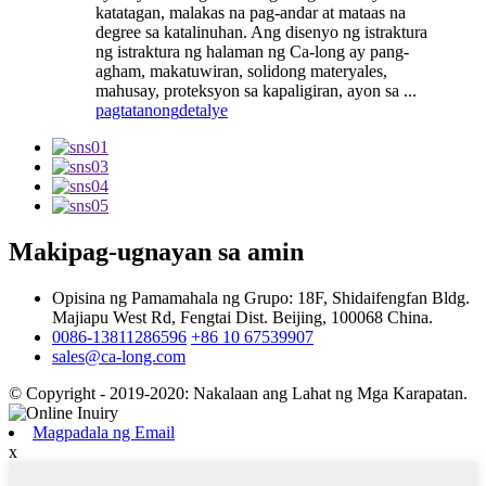
katatagan, malakas na pag-andar at mataas na
degree sa katalinuhan. Ang disenyo ng istraktura
ng istraktura ng halaman ng Ca-long ay pang-
agham, makatuwiran, solidong materyales,
mahusay, proteksyon sa kapaligiran, ayon sa ...
pagtatanong
detalye
Makipag-ugnayan sa amin
Opisina ng Pamamahala ng Grupo: 18F, Shidaifengfan Bldg.
Majiapu West Rd, Fengtai Dist. Beijing, 100068 China.
0086-13811286596
+86 10 67539907
sales@ca-long.com
© Copyright - 2019-2020: Nakalaan ang Lahat ng Mga Karapatan.
Magpadala ng Email
x