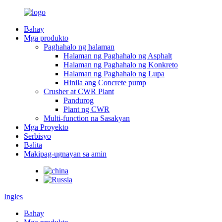
Bahay
Mga produkto
Paghahalo ng halaman
Halaman ng Paghahalo ng Asphalt
Halaman ng Paghahalo ng Konkreto
Halaman ng Paghahalo ng Lupa
Hinila ang Concrete pump
Crusher at CWR Plant
Pandurog
Plant ng CWR
Multi-function na Sasakyan
Mga Proyekto
Serbisyo
Balita
Makipag-ugnayan sa amin
Ingles
Bahay