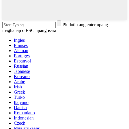
Pindutin ang enter upang
maghanap o ESC upang isara
Ingles
Pranses
Aleman
Portuges
Espanyol
Russian
Japanese
Koreano
Arabe
Irish
Greek
Turko
Italyano
Danish
Romaniano
Indonesian
Czech
Mga afrikaans