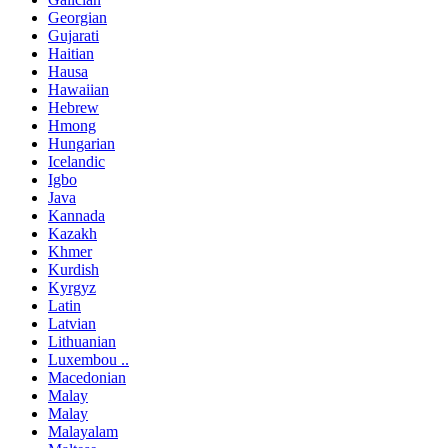
Georgian
Gujarati
Haitian
Hausa
Hawaiian
Hebrew
Hmong
Hungarian
Icelandic
Igbo
Java
Kannada
Kazakh
Khmer
Kurdish
Kyrgyz
Latin
Latvian
Lithuanian
Luxembou ..
Macedonian
Malay
Malay
Malayalam