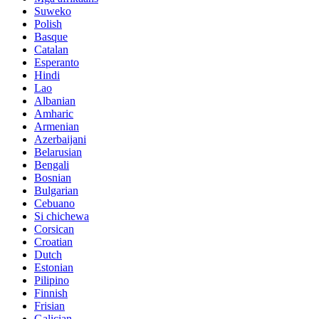
Suweko
Polish
Basque
Catalan
Esperanto
Hindi
Lao
Albanian
Amharic
Armenian
Azerbaijani
Belarusian
Bengali
Bosnian
Bulgarian
Cebuano
Si chichewa
Corsican
Croatian
Dutch
Estonian
Pilipino
Finnish
Frisian
Galician